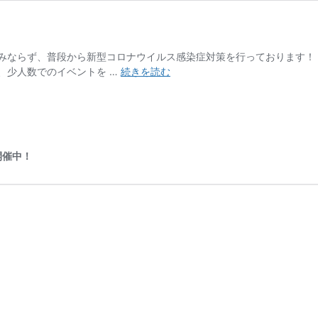
みならず、普段から新型コロナウイルス感染症対策を行っております！！ 
新
、少人数でのイベントを …
続きを読む
型
コ
ロ
ナ
ウ
開催中！
イ
ル
ス
感
染
症
対
策